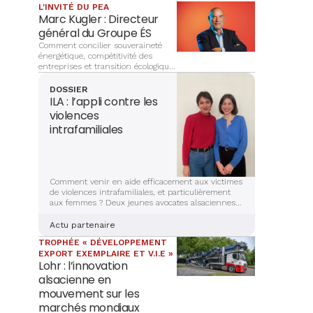
L'INVITÉ DU PEA
Marc Kugler : Directeur
général du Groupe ÉS
Comment concilier souveraineté
énergétique, compétitivité des
entreprises et transition écologique
? À la tête du Groupe ÉS, Marc
Kugler évoque les grands chantiers
DOSSIER
qui façonnent l’avenir énergétique
ILA : l’appli contre les
de l’Alsace, entre innovation,
violences
investissements et ancrage
intrafamiliales
territorial.
Comment venir en aide efficacement aux victimes
de violences intrafamiliales, et particulièrement
aux femmes ? Deux jeunes avocates alsaciennes
sont en train de mettre la dernière main à la
création d’une application sécurisée et complète,
Actu partenaire
qui aidera les victimes à s’en sortir. Récit et
TROPHÉE « DÉVELOPPEMENT
explications.
EXPORT EXEMPLAIRE ET V.I.E »
Lohr : l’innovation
alsacienne en
mouvement sur les
marchés mondiaux