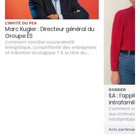
L'INVITÉ DU PEA
Marc Kugler : Directeur général du
Groupe ÉS
Comment concilier souveraineté
énergétique, compétitivité des entreprises
et transition écologique ? À la tête du
Groupe ÉS, Marc Kugler évoque les grands
chantiers qui façonnent l’avenir énergétique
de l’Alsace, entre innovation,
investissements et ancrage territorial.
DOSSIER
ILA : l’appli
intrafamilia
Comment venir
aux victimes d
intrafamiliales
femmes ? Deux
alsaciennes so
Actu partenaire
dernière main 