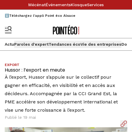
Mécénat
Événements
Kiosque
Services
⬇️Téléchargez l'appli Point éco Alsace
Actu
Paroles d'expert
Tendances éco
Vie des entreprises
Doss
EXPORT
Hussor : l’export en meute
À l’export, Hussor s’appuie sur le collectif pour
gagner en efficacité, en visibilité et en accès aux
décideurs. Accompagnée par la CCI Grand Est, la
PME accélère son développement international et
vise une forte croissance à l’export.
Publié le 19 mai