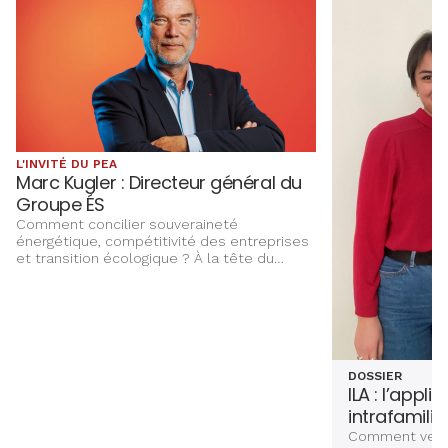
L'INVITÉ DU PEA
Marc Kugler : Directeur général du
Groupe ÉS
Comment concilier souveraineté
énergétique, compétitivité des entreprises
et transition écologique ? À la tête du
Groupe ÉS, Marc Kugler évoque les grands
chantiers qui façonnent l’avenir énergétique
de l’Alsace, entre innovation,
investissements et ancrage territorial.
DOSSIER
ILA : l’appli
intrafamilia
Comment venir