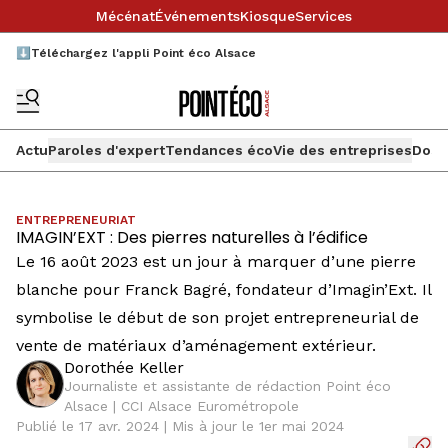
Mécénat
Événements
Kiosque
Services
⬇️Téléchargez l'appli Point éco Alsace
Actu
Paroles d'expert
Tendances éco
Vie des entreprises
Doss
ENTREPRENEURIAT
IMAGIN’EXT : Des pierres naturelles à l’édifice
Le 16 août 2023 est un jour à marquer d’une pierre
blanche pour Franck Bagré, fondateur d’Imagin’Ext. Il
symbolise le début de son projet entrepreneurial de
vente de matériaux d’aménagement extérieur.
Dorothée Keller
Journaliste et assistante de rédaction Point éco
Alsace | CCI Alsace Eurométropole
Publié le 17 avr. 2024 | Mis à jour le 1er mai 2024