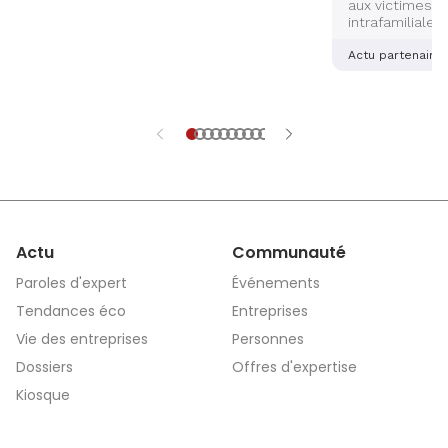
aux victimes d
intrafamiliales
femmes ? Deux
alsaciennes so
Actu partenaire
dernière main 
application sé
aidera les vict
et explications
Actu
Communauté
Paroles d'expert
Événements
Tendances éco
Entreprises
Vie des entreprises
Personnes
Dossiers
Offres d'expertise
Kiosque