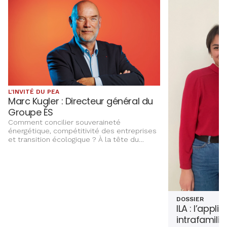
L'INVITÉ DU PEA
Marc Kugler : Directeur général du
Groupe ÉS
Comment concilier souveraineté
énergétique, compétitivité des entreprises
et transition écologique ? À la tête du
Groupe ÉS, Marc Kugler évoque les grands
chantiers qui façonnent l’avenir énergétique
de l’Alsace, entre innovation,
investissements et ancrage territorial.
DOSSIER
ILA : l’appli
intrafamilia