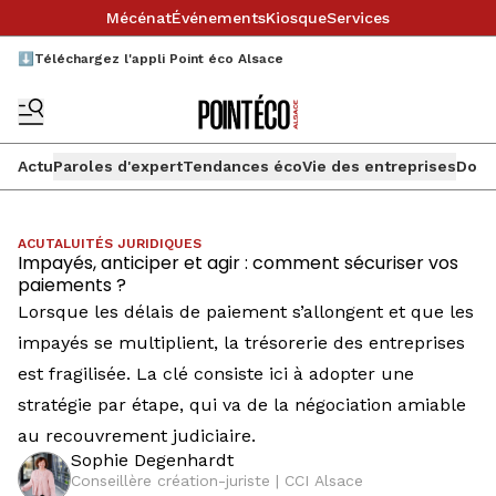
Mécénat
Événements
Kiosque
Services
⬇️Téléchargez l'appli Point éco Alsace
Actu
Paroles d'expert
Tendances éco
Vie des entreprises
Doss
ACUTALUITÉS JURIDIQUES
Impayés, anticiper et agir : comment sécuriser vos
paiements ?
Lorsque les délais de paiement s’allongent et que les
impayés se multiplient, la trésorerie des entreprises
est fragilisée. La clé consiste ici à adopter une
stratégie par étape, qui va de la négociation amiable
au recouvrement judiciaire.
Sophie Degenhardt
Conseillère création-juriste | CCI Alsace