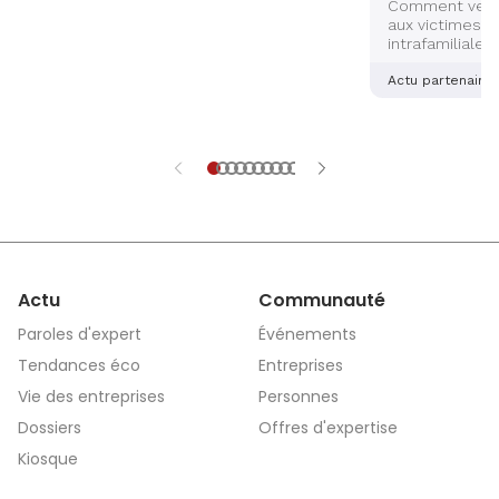
Comment venir
aux victimes d
intrafamiliales
femmes ? Deux
alsaciennes so
Actu partenaire
dernière main 
application sé
aidera les vict
et explications
Actu
Communauté
Paroles d'expert
Événements
Tendances éco
Entreprises
Vie des entreprises
Personnes
Dossiers
Offres d'expertise
Kiosque