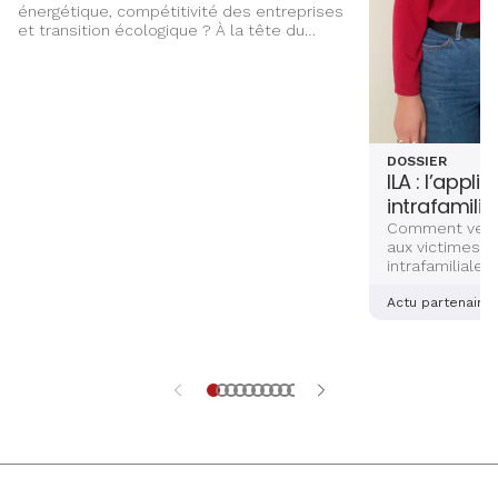
énergétique, compétitivité des entreprises
et transition écologique ? À la tête du
Groupe ÉS, Marc Kugler évoque les grands
chantiers qui façonnent l’avenir énergétique
de l’Alsace, entre innovation,
investissements et ancrage territorial.
DOSSIER
ILA : l’appli
intrafamilia
Comment venir
aux victimes d
intrafamiliales
femmes ? Deux
alsaciennes so
Actu partenaire
dernière main 
application sé
aidera les vict
et explications