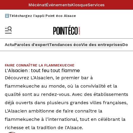
Mécénat
Événements
Kiosque
Services
⬇️Téléchargez l'appli Point éco Alsace
Actu
Paroles d'expert
Tendances éco
Vie des entreprises
Doss
FAIRE CONNAÎTRE LA FLAMMEKUECHE
L’Alsacien : tout feu tout flamme
Découvrez L'Alsacien, le premier bar à
flammekueche au monde, où la convivialité et la
qualité sont au rendez-vous. Avec des établissements
déjà ouverts dans plusieurs grandes villes françaises,
L'Alsacien ambitionne de faire connaître la
flammekueche à l'international, tout en célébrant la
richesse et la tradition de l'Alsace.