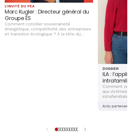
L'INVITÉ DU PEA
Marc Kugler : Directeur général du
Groupe ÉS
Comment concilier souveraineté
énergétique, compétitivité des entreprises
et transition écologique ? À la tête du
Groupe ÉS, Marc Kugler évoque les grands
chantiers qui façonnent l’avenir énergétique
de l’Alsace, entre innovation,
investissements et ancrage territorial.
DOSSIER
ILA : l’appli
intrafamilia
Comment venir
aux victimes d
intrafamiliales
femmes ? Deux
alsaciennes so
Actu partenaire
dernière main 
application sé
aidera les vict
et explications