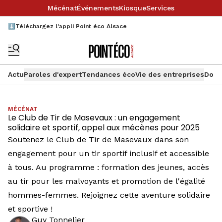
Mécénat
Événements
Kiosque
Services
⬇️Téléchargez l'appli Point éco Alsace
Actu
Paroles d'expert
Tendances éco
Vie des entreprises
Doss
MÉCÉNAT
Le Club de Tir de Masevaux : un engagement
solidaire et sportif, appel aux mécènes pour 2025
Soutenez le Club de Tir de Masevaux dans son
engagement pour un tir sportif inclusif et accessible
à tous. Au programme : formation des jeunes, accès
au tir pour les malvoyants et promotion de l'égalité
hommes-femmes. Rejoignez cette aventure solidaire
et sportive !
Guy Tonnelier