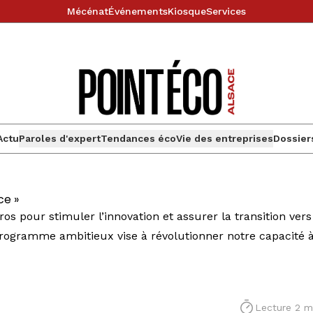
Mécénat
Événements
Kiosque
Services
Actu
Paroles d'expert
Tendances éco
Vie des entreprises
Dossier
ce »
os pour stimuler l’innovation et assurer la transition vers
ogramme ambitieux vise à révolutionner notre capacité 
Lecture 2 m