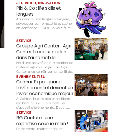
JEU VIDÉO, INNOVATION
Piki & Co : life skills et
langues
Apprendre une langue étrangère,
développer son empathie et gagner
en confiance : Piki & Co veut faire
du jeu vidéo un terrain
d’apprentissage complet pour les
SERVICE
enfants
Groupe Agri Center : Agri
Center trace son sillon
dans l’automobile
Né d’une activité de distribution de
matériel agricole, le groupe Agri
Center a su se réinventer au fil des
décennies pour accompagner
EVÈNEMENTIEL
l’évolution des besoins de ses
Colmar Expo : quand
clients, notamment dans
l’événementiel devient un
l’automobile. Aujourd’hui,
levier économique majeur
l’entreprise familiale s’appuie sur
un réseau de 17 points de vente et
À Colmar, le parc des expositions
place plus que jamais le service de
est bien plus qu’un simple lieu
proximité au cœur de sa stratégie.
d’accueil d’événements. Depuis
plus de trente ans, Colmar Expo
SERVICE
organise et développe des
BG Couture : une
manifestations qui participent à
expertise cousue main !
l’attractivité économique et
Entre vente, maintenance et
culturelle du territoire. Portée par la