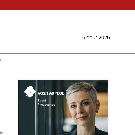
6 août 2026
s
à
in.