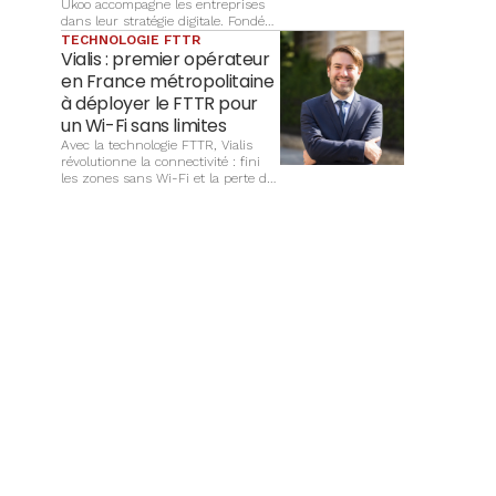
Ukoo accompagne les entreprises
dans leur stratégie digitale. Fondée
par Frédéric Vogel, rejoint en 2008
TECHNOLOGIE FTTR
par Philippe Metzger, elle développe
Vialis : premier opérateur
aujourd’hui un savoir-faire reconnu
en France métropolitaine
dans le e-commerce, le
à déployer le FTTR pour
webmarketing et la création de
sites.
un Wi-Fi sans limites
Avec la technologie FTTR, Vialis
révolutionne la connectivité : fini
les zones sans Wi-Fi et la perte de
débit, place à une couverture
optimale et un signal stable dans
chaque pièce.