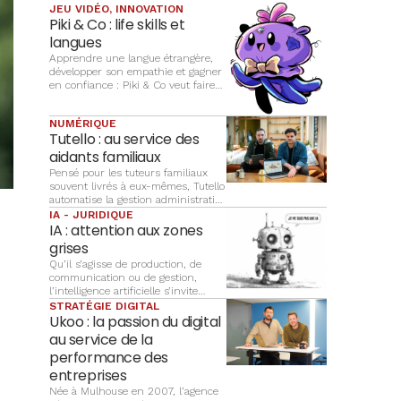
JEU VIDÉO, INNOVATION
Piki & Co : life skills et
langues
Apprendre une langue étrangère,
développer son empathie et gagner
en confiance : Piki & Co veut faire
du jeu vidéo un terrain
d’apprentissage complet pour les
NUMÉRIQUE
enfants
Tutello : au service des
aidants familiaux
Pensé pour les tuteurs familiaux
souvent livrés à eux-mêmes, Tutello
automatise la gestion administrative
des majeurs protégés. Un logiciel
IA - JURIDIQUE
alsacien qui transforme une
IA : attention aux zones
obligation comptable lourde en un
grises
outil simple et sécurisé.
Qu’il s’agisse de production, de
communication ou de gestion,
l’intelligence artificielle s’invite
progressivement dans tous les
STRATÉGIE DIGITAL
processus de l’entreprise, pour
Ukoo : la passion du digital
générer des contenus, pour
au service de la
automatiser des réponses clients ou
performance des
pour analyser des données. Pour
autant, le recours à cet outil ne doit
entreprises
pas affaiblir votre sécurité juridique.
Née à Mulhouse en 2007, l’agence