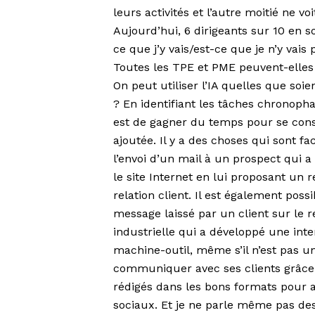
leurs activités et l’autre moitié ne vo
Aujourd’hui, 6 dirigeants sur 10 en s
ce que j’y vais/est-ce que je n’y vais 
Toutes les TPE et PME peuvent-elles t
On peut utiliser l’IA quelles que soie
? En identifiant les tâches chronophag
est de gagner du temps pour se consa
ajoutée. Il y a des choses qui sont f
l’envoi d’un mail à un prospect qui a
le site Internet en lui proposant un r
relation client. Il est également poss
message laissé par un client sur le 
industrielle qui a développé une int
machine-outil, même s’il n’est pas u
communiquer avec ses clients grâce à
rédigés dans les bons formats pour 
sociaux. Et je ne parle même pas des 