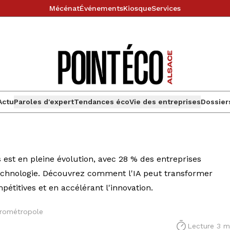
Mécénat
Événements
Kiosque
Services
Actu
Paroles d'expert
Tendances éco
Vie des entreprises
Dossier
s est en pleine évolution, avec 28 % des entreprises
e technologie. Découvrez comment l'IA peut transformer
pétitives et en accélérant l'innovation.
urométropole
Lecture 3 m