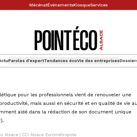
Mécénat
Événements
Kiosque
Services
Actu
Paroles d'expert
Tendances éco
Vie des entreprises
Dossier
alétique pour les professionnels vient de renouveler une
roductivité, mais aussi en sécurité et en qualité de vie a
 notamment aidé dans la rédaction de son document unique
).
éco Alsace | CCI Alsace Eurométropole