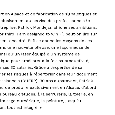
t en Alsace et de fabrication de signalétiques et
xclusivement au service des professionnels ! »
treprise, Patrick Mondejar, affiche ses ambitions.
*
r third. I am designed to win »
, peut-on lire sur
ent encadré. Et il se donne les moyens de ses
 dans une nouvelle plieuse, une façonneuse de
 ainsi qu’un laser équipé d’un système de
e pour améliorer à la fois sa productivité,
e ses 30 salariés. Grâce à l’expertise de sa
tifier les risques à répertorier dans leur document
essionnels (DUERP). 30 ans auparavant, Patrick
 fou de produire exclusivement en Alsace, d’abord
ureau d’études, à la serrurerie, la tôlerie, en
fraisage numérique, la peinture, jusqu’au
on, tout est intégré. »