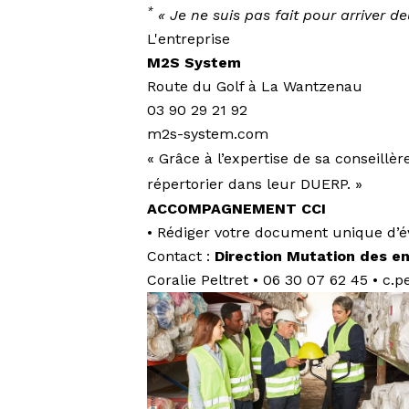
*
« Je ne suis pas fait pour arriver d
L'entreprise
M2S System
Route du Golf à La Wantzenau
03 90 29 21 92
m2s-system.com
« Grâce à l’expertise de sa conseillère
répertorier dans leur DUERP. »
ACCOMPAGNEMENT CCI
• Rédiger votre document unique d’é
Contact :
Direction Mutation des en
Coralie Peltret • 06 30 07 62 45 •
c.p