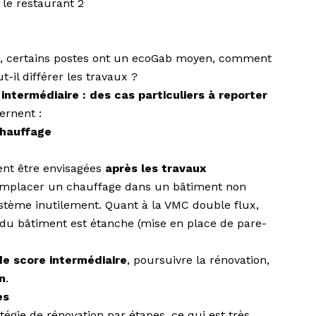
le restaurant 2
x, certains postes ont un ecoGab moyen, comment
ut-il différer les travaux ?
ntermédiaire : des cas particuliers à reporter
ernent :
hauffage
ent être envisagées
après les travaux
 remplacer un chauffage dans un bâtiment non
ystème inutilement. Quant à la VMC double flux,
e du bâtiment est étanche (mise en place de pare-
de score intermédiaire
, poursuivre la rénovation,
n
.
es
gie de rénovation par étapes, ce qui est très