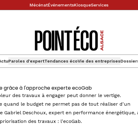
Mécénat
Événements
Kiosque
Services
Actu
Paroles d'expert
Tendances éco
Vie des entreprises
Dossier
que grâce à l'approche experte ecoGab
pleur des travaux à engager peut donner le vertige.
quand le budget ne permet pas de tout réaliser d'un
e Gabriel Deschoux, expert en performance énergétique, 
riorisation des travaux : l'ecoGab.