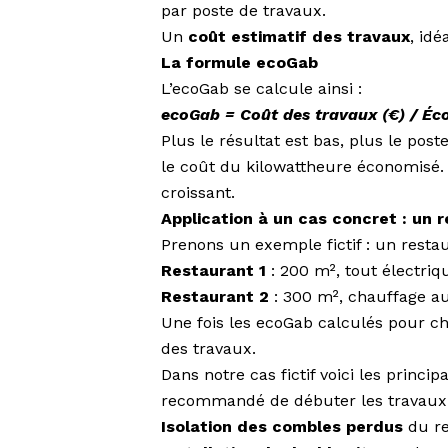
par poste de travaux.
Un
coût estimatif des travaux
, id
La formule ecoGab
L’ecoGab se calcule ainsi :
ecoGab = Coût des travaux (€) / Éc
Plus le résultat est bas, plus le post
le coût du kilowattheure économisé.
croissant.
Application à un cas concret : un 
Prenons un exemple fictif : un resta
Restaurant 1
: 200 m², tout électriq
Restaurant 2
: 300 m², chauffage au
Une fois les ecoGab calculés pour ch
des travaux.
Dans notre cas fictif voici les princi
recommandé de débuter les travaux 
Isolation des combles perdus
du re