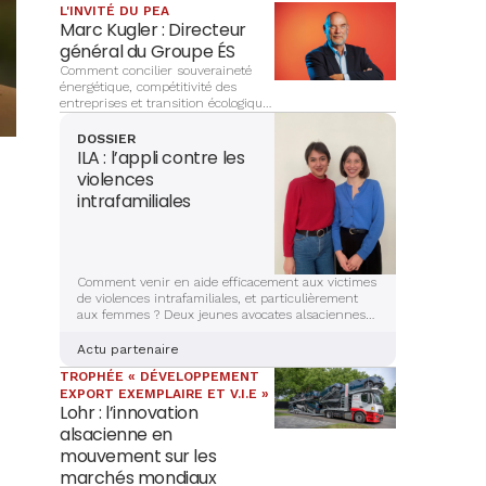
L'INVITÉ DU PEA
Marc Kugler : Directeur
général du Groupe ÉS
Comment concilier souveraineté
énergétique, compétitivité des
entreprises et transition écologique
? À la tête du Groupe ÉS, Marc
Kugler évoque les grands chantiers
DOSSIER
qui façonnent l’avenir énergétique
ILA : l’appli contre les
de l’Alsace, entre innovation,
violences
investissements et ancrage
intrafamiliales
territorial.
Comment venir en aide efficacement aux victimes
de violences intrafamiliales, et particulièrement
aux femmes ? Deux jeunes avocates alsaciennes
sont en train de mettre la dernière main à la
création d’une application sécurisée et complète,
Actu partenaire
qui aidera les victimes à s’en sortir. Récit et
TROPHÉE « DÉVELOPPEMENT
explications.
EXPORT EXEMPLAIRE ET V.I.E »
Lohr : l’innovation
alsacienne en
mouvement sur les
marchés mondiaux