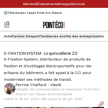
Mécénat
Événements
Kiosque
Services
⬇️Téléchargez l'appli Point éco Alsace
Actu
Paroles d'expert
Tendances éco
Vie des entreprises
Doss
S-FIXATION SYSTEM : La quincaillerie 2.0
S-Fixation System, distributeur de produits de
fixation et d’outillages électroportatifs pour les
artisans du bâtiment, a fait appel à la CCI pour
moderniser ses méthodes de travail.
Perrine Chaffard - Vlesik
Chargée de communication et rédactrice Point Eco
Alsace | CCI Alsace Eurométropole
Publié le 19 avr. 2024 | Mis à jour le 26 avr. 2024