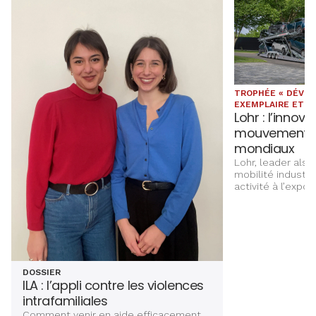
TROPHÉE « DÉVE
EXEMPLAIRE ET V.I
Lohr : l’innov
mouvement s
mondiaux
Lohr, leader alsa
mobilité industri
activité à l’expor
Développement ex
des Trophées Al
DOSSIER
ILA : l’appli contre les violences
intrafamiliales
Comment venir en aide efficacement