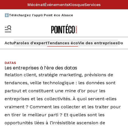
Mécénat
Événements
Kiosque
Services
⬇️Téléchargez l'appli Point éco Alsace
Actu
Paroles d'expert
Tendances éco
Vie des entreprises
Doss
DATAS
Les entreprises à l’ère des datas
Relation client, stratégie marketing, prévisions de
tendances, veille technologique : les données sont
partout et constituent une mine d’or pour les
entreprises et les collectivités. À quoi servent-elles
vraiment ? Comment les collecter et les traiter pour
en tirer le meilleur parti ? Et quelles sont les
opportunités liées à l’irrésistible ascension de