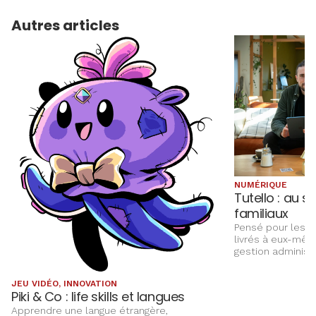
Autres articles
NUMÉRIQUE
Tutello : au s
familiaux
Pensé pour les t
livrés à eux-mêm
gestion administ
protégés. Un logi
transforme une 
JEU VIDÉO, INNOVATION
lourde en un outi
Piki & Co : life skills et langues
Apprendre une langue étrangère,