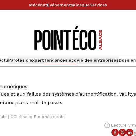
Mécénat
Événements
Kiosque
Services
Actu
Paroles d'expert
Tendances éco
Vie des entreprises
Dossier
s numériques
es et aux failles des systèmes d’authentification. Vaultys
eraine, sans mot de passe.
ale | CCI Alsace Eurométropole
Lecture 3 m