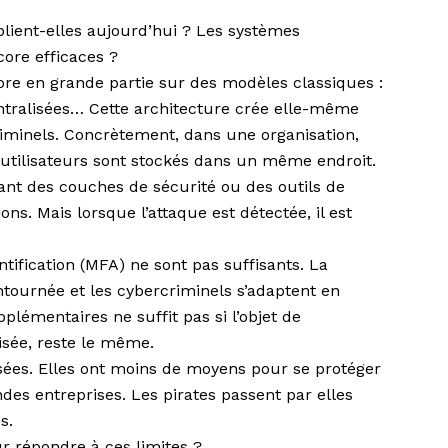
lient-elles aujourd’hui ? Les systèmes
core efficaces ?
ore en grande partie sur des modèles classiques :
tralisées… Cette architecture crée elle-même
riminels. Concrètement, dans une organisation,
s utilisateurs sont stockés dans un même endroit.
tant des couches de sécurité ou des outils de
ons. Mais lorsque l’attaque est détectée, il est
ification (MFA) ne sont pas suffisants. La
ntournée et les cybercriminels s’adaptent en
lémentaires ne suffit pas si l’objet de
lisée, reste le même.
ées. Elles ont moins de moyens pour se protéger
des entreprises. Les pirates passent par elles
s.
r répondre à ces limites ?