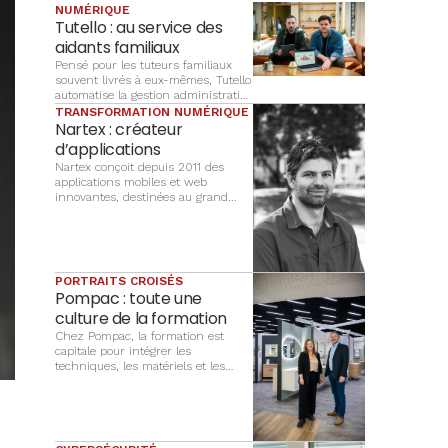
NUMÉRIQUE
Tutello : au service des
aidants familiaux
Pensé pour les tuteurs familiaux
souvent livrés à eux-mêmes, Tutello
automatise la gestion administrative
des majeurs protégés. Un logiciel
TRANSFORMATION NUMÉRIQUE
alsacien qui transforme une
Nartex : créateur
obligation comptable lourde en un
d’applications
outil simple et sécurisé.
Nartex conçoit depuis 2011 des
applications mobiles et web
innovantes, destinées au grand
public comme aux entreprises, pour
optimiser les processus, réduire les
coûts et accélérer la transformation
numérique grâce à des technologies
de pointe.
PORTRAITS CROISÉS
Pompac : toute une
culture de la formation
Chez Pompac, la formation est
capitale pour intégrer les
techniques, les matériels et les
méthodes. Toute une culture
partagée avec CCI Campus.