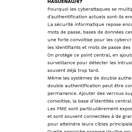
HAGUENAU/67
Pourquoi les cyberattaques se multip
d’authentification actuels sont-ils en
La sécurité informatique repose enc
mots de passe, bases de données cen
une forte convoitise pour les cyberc
les identifiants et mots de passe de
On protège ce point central, en ajou
surveillance pour détecter les intrusi
souvent déjà trop tard.
Même les systèmes de double authent
double authentification peut être co
permanence. Ajouter des verrous supp
convoitise, la base d’identités centra
Les PME sont particulièrement expos
et sont souvent connectées à de gran
pour atteindre leurs cibles principale
Quelle approche propose Vaultys pou