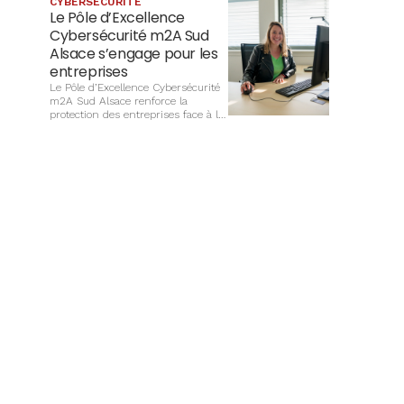
CYBERSÉCURITÉ
Le Pôle d’Excellence
Cybersécurité m2A Sud
Alsace s’engage pour les
entreprises
Le Pôle d’Excellence Cybersécurité
m2A Sud Alsace renforce la
protection des entreprises face à la
hausse des risques cyber. Il
accompagne TPE, PME et acteurs
publics grâce à la sensibilisation, la
formation et un réseau régional de
partenaires.