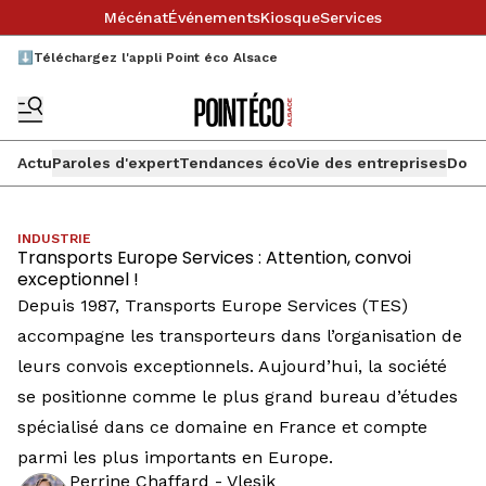
Mécénat
Événements
Kiosque
Services
⬇️Téléchargez l'appli Point éco Alsace
Actu
Paroles d'expert
Tendances éco
Vie des entreprises
Doss
INDUSTRIE
Transports Europe Services : Attention, convoi
exceptionnel !
Depuis 1987, Transports Europe Services (TES)
accompagne les transporteurs dans l’organisation de
leurs convois exceptionnels. Aujourd’hui, la société
se positionne comme le plus grand bureau d’études
spécialisé dans ce domaine en France et compte
parmi les plus importants en Europe.
Perrine Chaffard - Vlesik