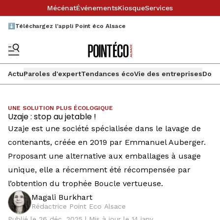
Mécénat
Événements
Kiosque
Services
⬇️Téléchargez l'appli Point éco Alsace
Actu
Paroles d'expert
Tendances éco
Vie des entreprises
Doss
UNE SOLUTION PLUS ÉCOLOGIQUE
Uzaje : stop au jetable !
Uzaje est une société spécialisée dans le lavage de
contenants, créée en 2019 par Emmanuel Auberger.
Proposant une alternative aux emballages à usage
unique, elle a récemment été récompensée par
l’obtention du trophée Boucle vertueuse.
Magali Burkhart
Rédactrice Point Eco Alsace
Publié le 26 déc. 2025 | Mis à jour le 14 janv.