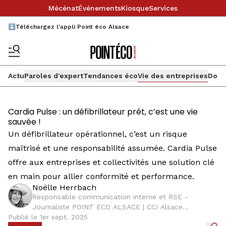
Mécénat
Événements
Kiosque
Services
⬇️Téléchargez l'appli Point éco Alsace
Actu
Paroles d'expert
Tendances éco
Vie des entreprises
Doss
Cardia Pulse : un défibrillateur prêt, c’est une vie
sauvée !
Un défibrillateur opérationnel, c’est un risque
maîtrisé et une responsabilité assumée. Cardia Pulse
offre aux entreprises et collectivités une solution clé
en main pour allier conformité et performance.
Noëlle Herrbach
Responsable communication interne et RSE -
Journaliste POINT ECO ALSACE | CCI Alsace
Publié le 1er sept. 2025
Eurométropole