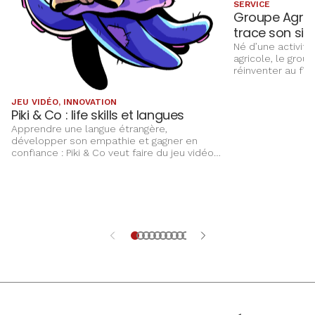
SERVICE
Groupe Agri C
trace son sil
Né d’une activité
agricole, le grou
réinventer au fi
accompagner l’év
ses clients, not
JEU VIDÉO, INNOVATION
Aujourd’hui, l’ent
Piki & Co : life skills et langues
sur un réseau de
Apprendre une langue étrangère,
place plus que j
développer son empathie et gagner en
proximité au cœu
confiance : Piki & Co veut faire du jeu vidéo
un terrain d’apprentissage complet pour les
enfants