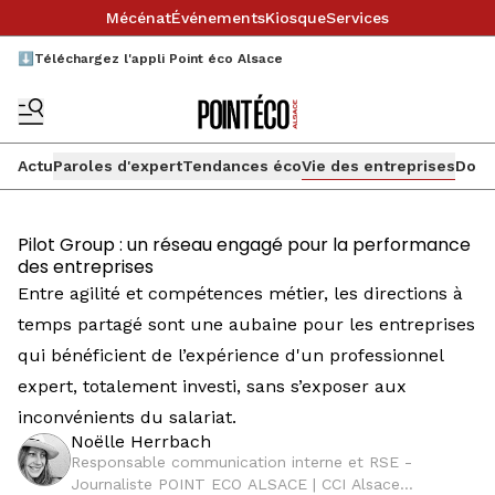
Mécénat
Événements
Kiosque
Services
⬇️Téléchargez l'appli Point éco Alsace
Actu
Paroles d'expert
Tendances éco
Vie des entreprises
Doss
Pilot Group : un réseau engagé pour la performance
des entreprises
Entre agilité et compétences métier, les directions à
temps partagé sont une aubaine pour les entreprises
qui bénéficient de l’expérience d'un professionnel
expert, totalement investi, sans s’exposer aux
inconvénients du salariat.
Noëlle Herrbach
Responsable communication interne et RSE -
Journaliste POINT ECO ALSACE | CCI Alsace