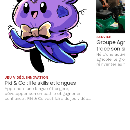
SERVICE
Groupe Agri C
trace son sil
Né d’une activité
agricole, le grou
réinventer au fi
accompagner l’év
ses clients, not
JEU VIDÉO, INNOVATION
Aujourd’hui, l’ent
Piki & Co : life skills et langues
sur un réseau de
Apprendre une langue étrangère,
place plus que j
développer son empathie et gagner en
proximité au cœu
confiance : Piki & Co veut faire du jeu vidéo
un terrain d’apprentissage complet pour les
enfants