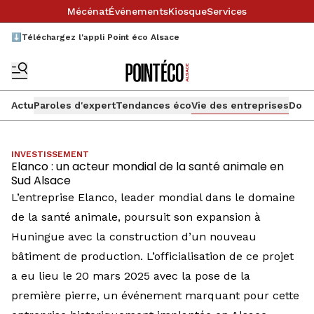
Mécénat
Événements
Kiosque
Services
⬇️Téléchargez l'appli Point éco Alsace
Actu
Paroles d'expert
Tendances éco
Vie des entreprises
Doss
INVESTISSEMENT
Elanco : un acteur mondial de la santé animale en
Sud Alsace
L’entreprise Elanco, leader mondial dans le domaine
de la santé animale, poursuit son expansion à
Huningue avec la construction d’un nouveau
bâtiment de production. L’officialisation de ce projet
a eu lieu le 20 mars 2025 avec la pose de la
première pierre, un événement marquant pour cette