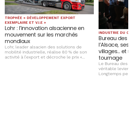
TROPHÉE « DÉVELOPPEMENT EXPORT
EXEMPLAIRE ET V.I.E »
Lohr : l’innovation alsacienne en
INDUSTRIE DU CI
mouvement sur les marchés
Bureau des i
mondiaux
l’Alsace, ses
Lohr, leader alsacien des solutions de
villages… et 
mobilité industrielle, réalise 80 % de son
tournage
activité à l’export et décroche le prix «
Développement export exemplaire et V.I.E »
Le Bureau des im
des Trophées Alsace Export 2026.
véritable levier 
Longtemps perç
culturel, la prod
aujourd’hui un ou
de l’attractivité,
développement de