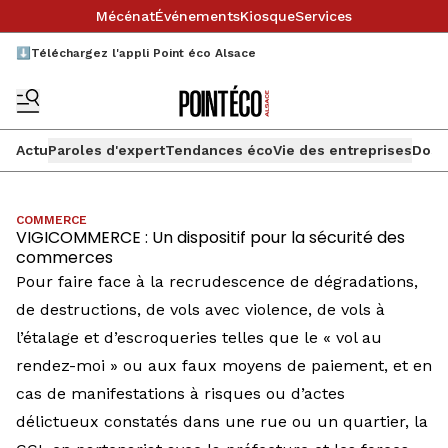
Mécénat
Événements
Kiosque
Services
⬇️Téléchargez l'appli Point éco Alsace
Actu
Paroles d'expert
Tendances éco
Vie des entreprises
Doss
COMMERCE
VIGICOMMERCE : Un dispositif pour la sécurité des
commerces
Pour faire face à la recrudescence de dégradations,
de destructions, de vols avec violence, de vols à
l’étalage et d’escroqueries telles que le « vol au
rendez-moi » ou aux faux moyens de paiement, et en
cas de manifestations à risques ou d’actes
délictueux constatés dans une rue ou un quartier, la