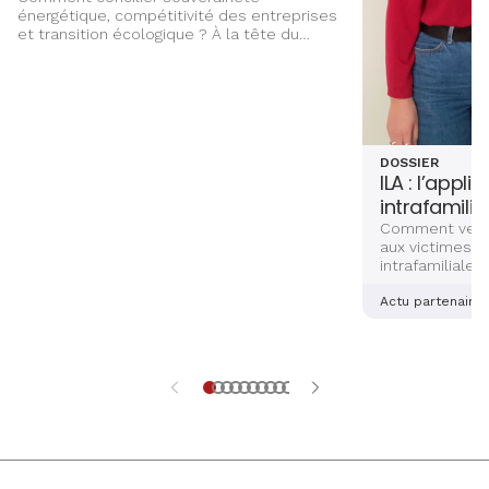
énergétique, compétitivité des entreprises
et transition écologique ? À la tête du
Groupe ÉS, Marc Kugler évoque les grands
chantiers qui façonnent l’avenir énergétique
de l’Alsace, entre innovation,
investissements et ancrage territorial.
DOSSIER
ILA : l’appli
intrafamilia
Comment venir
aux victimes d
intrafamiliales
femmes ? Deux
alsaciennes so
Actu partenaire
dernière main 
application sé
aidera les vict
et explications