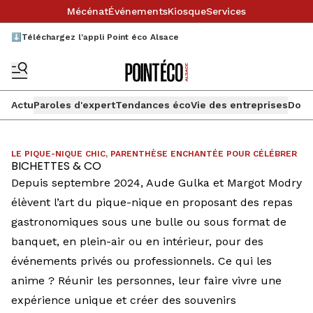
Mécénat
Événements
Kiosque
Services
⬇️Téléchargez l'appli Point éco Alsace
Actu
Paroles d'expert
Tendances éco
Vie des entreprises
Doss
LE PIQUE-NIQUE CHIC, PARENTHÈSE ENCHANTÉE POUR CÉLÉBRER
BICHETTES & CO
Depuis septembre 2024, Aude Gulka et Margot Modry
élèvent l’art du pique-nique en proposant des repas
gastronomiques sous une bulle ou sous format de
banquet, en plein-air ou en intérieur, pour des
événements privés ou professionnels. Ce qui les
anime ? Réunir les personnes, leur faire vivre une
expérience unique et créer des souvenirs