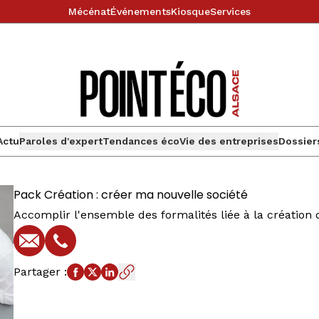
Mécénat
Événements
Kiosque
Services
Actu
Paroles d'expert
Tendances éco
Vie des entreprises
Dossier
Pack Création : créer ma nouvelle société
Accomplir l'ensemble des formalités liée à la création
E-mail
Téléphone
Partager
: