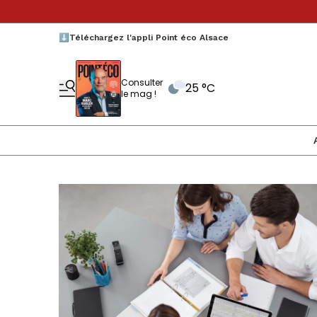
⬇️Téléchargez l'appli Point éco Alsace
Consulter
25 °C
le mag !