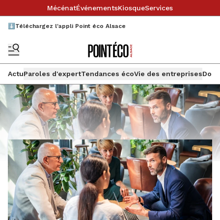
Mécénat
Événements
Kiosque
Services
⬇️Téléchargez l'appli Point éco Alsace
Actu
Paroles d'expert
Tendances éco
Vie des entreprises
Doss