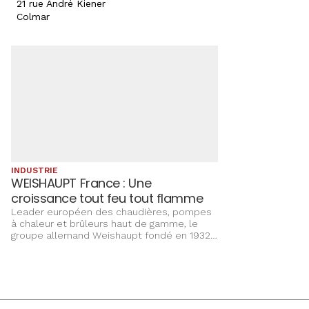
21 rue André Kiener
Colmar
INDUSTRIE
WEISHAUPT France : Une
croissance tout feu tout flamme
Leader européen des chaudières, pompes
à chaleur et brûleurs haut de gamme, le
groupe allemand Weishaupt fondé en 1932
a investi plusieurs millions d’euros dans la
rénovation et l’agrandissement de son
siège social français à Colmar.