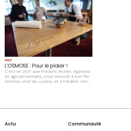
HRT
L’OSMOSE : Pour le plaisir !
C’est en 2017 que Frédéric Botter, ingénieur
en agroalimentaire, s’est associé à son fils
Antoine, chef de cuisine, et à Frédéric Voné,
maître-sommelier, pour ouvrir ce restaurant
gastronomique à l’entrée d’Obernai. Ce
triumvirat partage l’objectif de donner, mais
aussi de prendre du plaisir !
Actu
Communauté