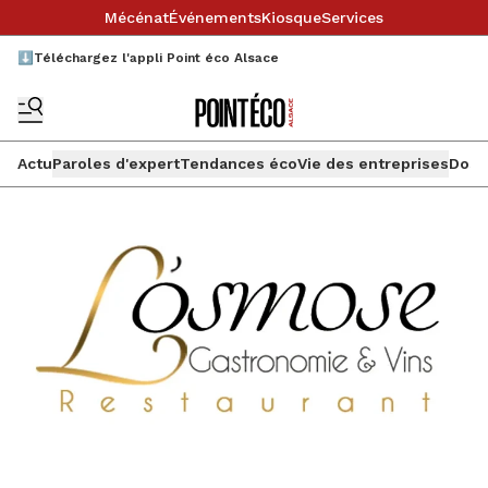
Mécénat
Événements
Kiosque
Services
⬇️Téléchargez l'appli Point éco Alsace
Actu
Paroles d'expert
Tendances éco
Vie des entreprises
Doss