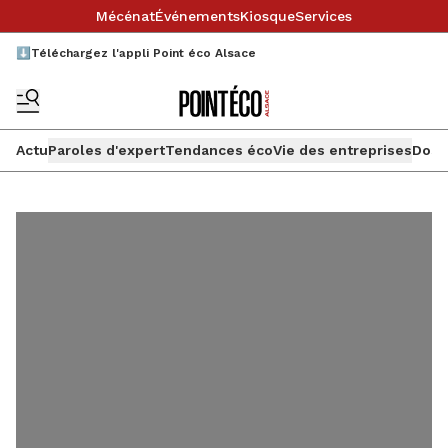
Mécénat
Événements
Kiosque
Services
⬇️Téléchargez l'appli Point éco Alsace
Actu
Paroles d'expert
Tendances éco
Vie des entreprises
Doss