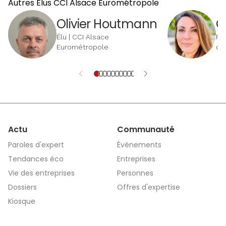
Autres Élus CCI Alsace Eurométropole
Olivier Houtmann
C
Élu | CCI Alsace
Pr
Eurométropole
de
Bu
Eu
Actu
Communauté
Paroles d'expert
Événements
Tendances éco
Entreprises
Vie des entreprises
Personnes
Dossiers
Offres d'expertise
Kiosque