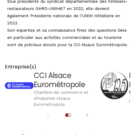
Elue présidente du syndicat départementale des hôteliers-
restaurateurs GHRD-UMIH67 en 2022, elle devient
également Présidente nationale de l’UMIH Hôtellerie en
2023.
Son expertise et sa connaissance fines des questions liées
en particulier aux activités commerciales et au tourisme
sont de précieux atouts pour la CCI Alsace Eurométropole.
Entreprise(s)
CCI Alsace
H
Eurométropole
M
W
Chambre de commerce et
d'industrie Alsace
Hô
Eurométropole