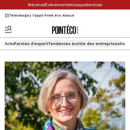
Mécénat
Événements
Kiosque
Services
⬇️Téléchargez l'appli Point éco Alsace
Actu
Paroles d'expert
Tendances éco
Vie des entreprises
Doss