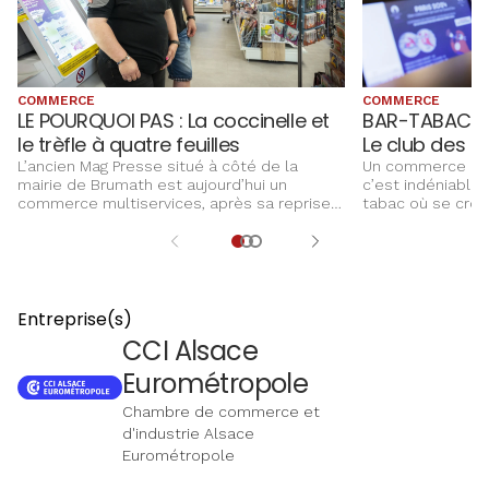
COMMERCE
COMMERCE
LE POURQUOI PAS : La coccinelle et
BAR-TABAC LE
le trèfle à quatre feuilles
Le club des c
L’ancien Mag Presse situé à côté de la
Un commerce de v
mairie de Brumath est aujourd’hui un
c’est indéniable. 
commerce multiservices, après sa reprise
tabac où se croi
en 2019 par Dominique Acker et Séverine
sociales. Pour le
Brunner. Une reconversion pour ce couple,
financière de l’
après une carrière de commercial dans
au goût du jour.
l’industrie pour lui et dans la logistique pour
elle.
Entreprise(s)
CCI Alsace
Eurométropole
Chambre de commerce et
d'industrie Alsace
Eurométropole