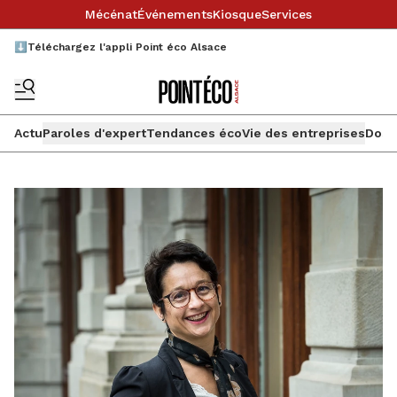
Mécénat
Événements
Kiosque
Services
⬇️Téléchargez l'appli Point éco Alsace
Actu
Paroles d'expert
Tendances éco
Vie des entreprises
Doss