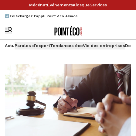
Mécénat
Événements
Kiosque
Services
⬇️Téléchargez l'appli Point éco Alsace
Actu
Paroles d'expert
Tendances éco
Vie des entreprises
Doss