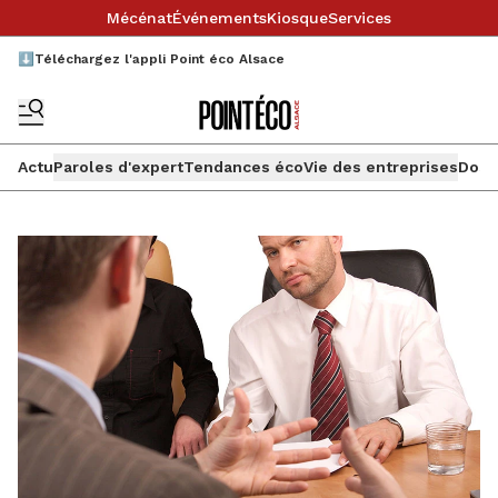
Mécénat
Événements
Kiosque
Services
⬇️Téléchargez l'appli Point éco Alsace
Actu
Paroles d'expert
Tendances éco
Vie des entreprises
Doss