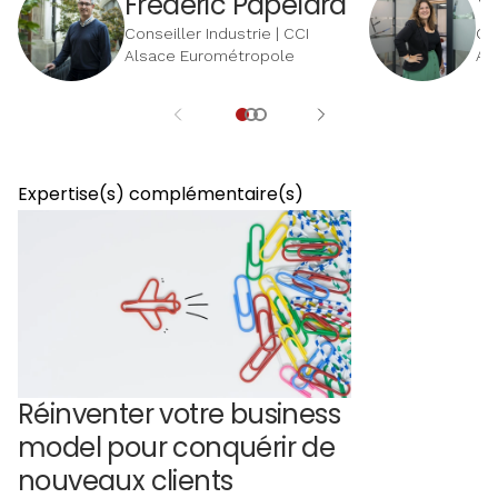
Frédéric Papelard
Y
Conseiller Industrie | CCI
Con
Alsace Eurométropole
Al
Expertise(s) complémentaire(s)
Réinventer votre business
model pour conquérir de
nouveaux clients