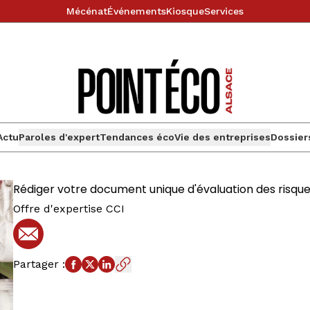
Mécénat
Événements
Kiosque
Services
Actu
Paroles d'expert
Tendances éco
Vie des entreprises
Dossier
Rédiger votre document unique d'évaluation des risque
Offre d'expertise CCI
E-mail
Partager
: