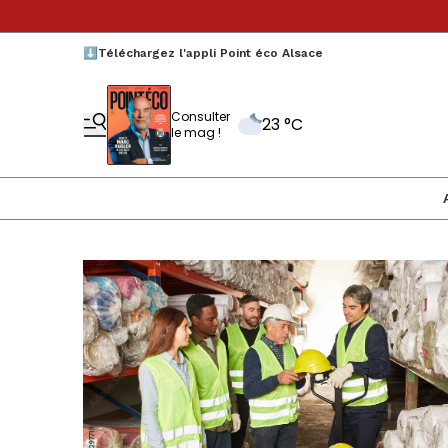
⬇️Téléchargez l'appli Point éco Alsace
Consulter
23 °C
le mag !