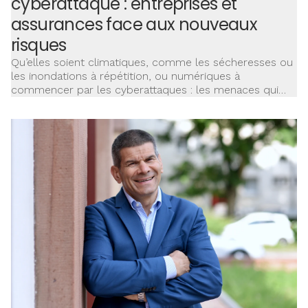
cyberattaque : entreprises et
assurances face aux nouveaux
risques
Qu’elles soient climatiques, comme les sécheresses ou
les inondations à répétition, ou numériques à
commencer par les cyberattaques : les menaces qui
pèsent sur l’activité des entreprises sont plus fortes
que jamais. Mais la riposte s’organise pour contrer ou
anticiper ces nouveaux risques. Les entreprises
adaptent leur organisation. Former et s’équiper devient
incontournable. Les assureurs, de leur côté, ajustent
leur offre et leurs conseils.