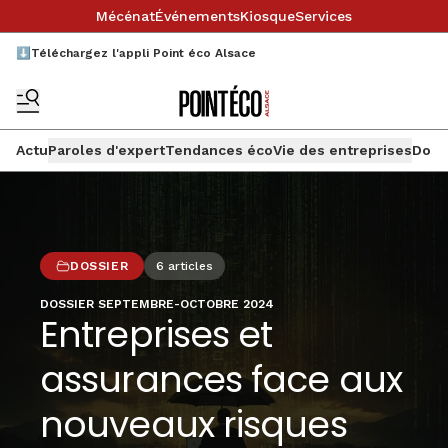
Mécénat
Événements
Kiosque
Services
⬇️Téléchargez l'appli Point éco Alsace
Actu
Paroles d'expert
Tendances éco
Vie des entreprises
Doss
DOSSIER
6
articles
DOSSIER SEPTEMBRE-OCTOBRE 2024
Entreprises et
assurances face aux
nouveaux risques