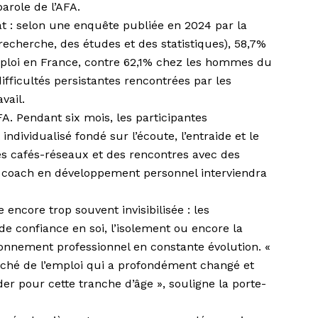
arole de l’AFA.
tat : selon une enquête publiée en 2024 par la
 recherche, des études et des statistiques), 58,7%
loi en France, contre 62,1% chez les hommes du
ifficultés persistantes rencontrées par les
vail.
A. Pendant six mois, les par­ticipantes
dividualisé fondé sur l’écoute, l’entraide et le
des cafés-réseaux et des rencontres avec des
ne coach en développement personnel interviendra
e encore trop souvent invisibilisée : les
e de confiance en soi, l’isolement ou encore la
ronnement profession­nel en constante évolution. «
marché de l’emploi qui a profondément changé et
der pour cette tranche d’âge », souligne la porte-