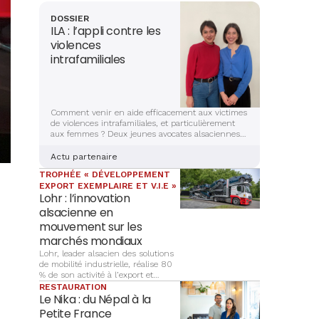
DOSSIER
ILA : l’appli contre les
violences
intrafamiliales
Comment venir en aide efficacement aux victimes
de violences intrafamiliales, et particulièrement
aux femmes ? Deux jeunes avocates alsaciennes
sont en train de mettre la dernière main à la
création d’une application sécurisée et complète,
Actu partenaire
qui aidera les victimes à s’en sortir. Récit et
TROPHÉE « DÉVELOPPEMENT
explications.
EXPORT EXEMPLAIRE ET V.I.E »
Lohr : l’innovation
alsacienne en
mouvement sur les
marchés mondiaux
Lohr, leader alsacien des solutions
de mobilité industrielle, réalise 80
% de son activité à l’export et
décroche le prix « Développement
RESTAURATION
export exemplaire et V.I.E » des
Le Nika : du Népal à la
Trophées Alsace Export 2026.
Petite France