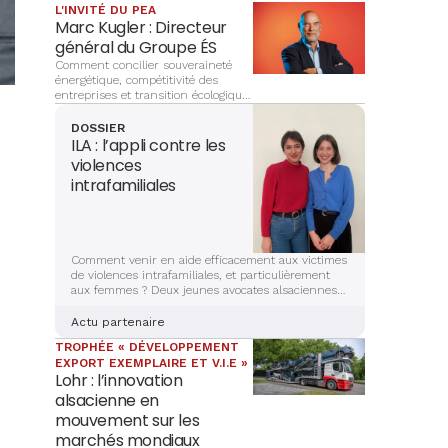
L'INVITÉ DU PEA
Marc Kugler : Directeur
général du Groupe ÉS
Comment concilier souveraineté
énergétique, compétitivité des
entreprises et transition écologique
? À la tête du Groupe ÉS, Marc
Kugler évoque les grands chantiers
DOSSIER
qui façonnent l’avenir énergétique
ILA : l’appli contre les
de l’Alsace, entre innovation,
violences
investissements et ancrage
intrafamiliales
territorial.
Comment venir en aide efficacement aux victimes
de violences intrafamiliales, et particulièrement
aux femmes ? Deux jeunes avocates alsaciennes
sont en train de mettre la dernière main à la
création d’une application sécurisée et complète,
Actu partenaire
qui aidera les victimes à s’en sortir. Récit et
TROPHÉE « DÉVELOPPEMENT
explications.
EXPORT EXEMPLAIRE ET V.I.E »
Lohr : l’innovation
alsacienne en
mouvement sur les
marchés mondiaux