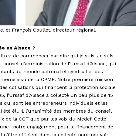
e, et François Coullet, directeur régional.
ée en Alsace ?
trez de commencer par dire qui je suis. Je suis
u conseil d’administration de l’Urssaf d’Alsace, qui
ntants du monde patronal et syndical et des
oi-même issu de la CPME. Notre première mission
des cotisations qui financent la protection sociale
25, l’Urssaf d’Alsace a collecté un peu plus de 15
s qui sont les entrepreneurs individuels et les
j’ai été élu à l’unanimité des membres du conseil
oix de la CGT que par les voix du Medef. Cette
une : notre engagement pour le financement de
st d’être efficient dans la col­lecte pour pouvoir