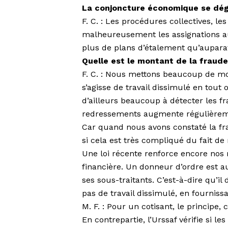
La conjoncture économique se dé
F. C. : Les procédures collectives, le
malheureusement les assignations
plus de plans d’étalement qu’aupara
Quelle est le montant de la fraude
F. C. : Nous mettons beaucoup de moye
s’agisse de travail dissimulé en tout o
d’ailleurs beaucoup à détecter les f
redressements augmente réguliè­rem
Car quand nous avons constaté la f
si cela est très compliqué du fait de
Une loi récente renforce encore nos mo
financière. Un donneur d’ordre est a
ses sous-traitants. C’est-à-dire qu’il
pas de travail dissimulé, en fournissa
M. F. : Pour un cotisant, le principe, c
En contrepartie, l’Urssaf vérifie si l