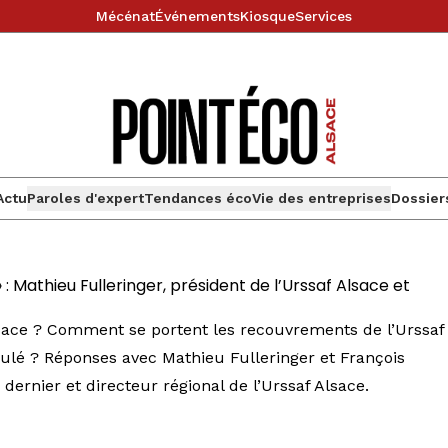
Mécénat
Événements
Kiosque
Services
Actu
Paroles d'expert
Tendances éco
Vie des entreprises
Dossier
 : Mathieu Fulleringer, président de l’Urssaf Alsace et
Alsace ? Comment se portent les recouvrements de l’Urssaf
imulé ? Réponses avec Mathieu Fulleringer et François
ernier et directeur régional de l’Urssaf Alsace.