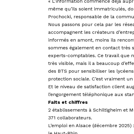
« L’information commence déjà auprès
même qu’ils soient immatriculés, don
Prochocki, responsable de la com­muni
Nous passons pour cela par les résea
accompagnent les créateurs d’entrepr
informés en amont, moins ils rencon
sommes également en contact très su
experts-comptables. Ce travail que n
très visible, mais il a beaucoup d’e
des BTS pour sensibiliser les lycéen
protection sociale. C’est vraiment un
Et le niveau de satisfaction client au
l’engorgement téléphonique aux stand
Faits et chiffres
2 établissements à Schiltigheim et 
371 collaborateurs.
L’emploi en Alsace (décembre 2025) :
le Haut-Rhin.