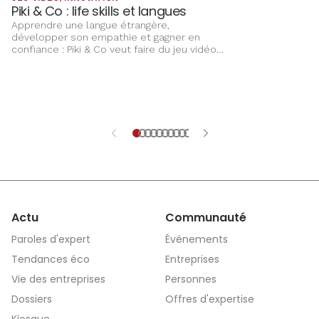
Aujourd’hui, l’ent
Piki & Co : life skills et langues
sur un réseau de
Apprendre une langue étrangère,
place plus que j
développer son empathie et gagner en
proximité au cœu
confiance : Piki & Co veut faire du jeu vidéo
un terrain d’apprentissage complet pour les
enfants
Actu
Communauté
Paroles d'expert
Événements
Tendances éco
Entreprises
Vie des entreprises
Personnes
Dossiers
Offres d'expertise