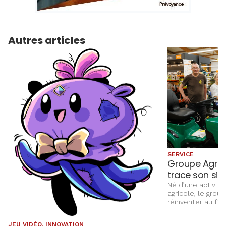
Autres articles
SERVICE
Groupe Agri C
trace son sil
Né d’une activité
agricole, le grou
réinventer au fi
accompagner l’év
ses clients, not
JEU VIDÉO, INNOVATION