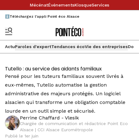
Mécénat
Événements
Kiosque
Services
⬇️Téléchargez l'appli Point éco Alsace
Actu
Paroles d'expert
Tendances éco
Vie des entreprises
Doss
Tutello : au service des aidants familiaux
Pensé pour les tuteurs familiaux souvent livrés à
eux-mêmes, Tutello automatise la gestion
administrative des majeurs protégés. Un logiciel
alsacien qui transforme une obligation comptable
lourde en un outil simple et sécurisé.
Perrine Chaffard - Vlesik
Chargée de communication et rédactrice Point Eco
Alsace | CCI Alsace Eurométropole
Publié le 1er juin