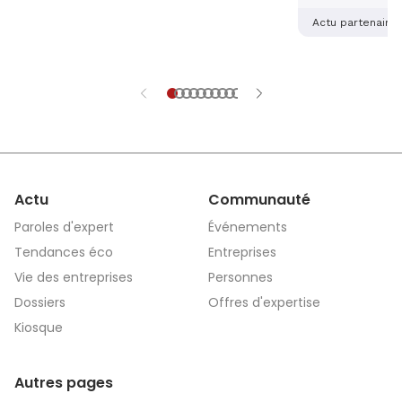
femmes ? Deux
alsaciennes so
Actu partenaire
dernière main 
application sé
aidera les vict
et explications
Actu
Communauté
Paroles d'expert
Événements
Tendances éco
Entreprises
Vie des entreprises
Personnes
Dossiers
Offres d'expertise
Kiosque
Autres pages