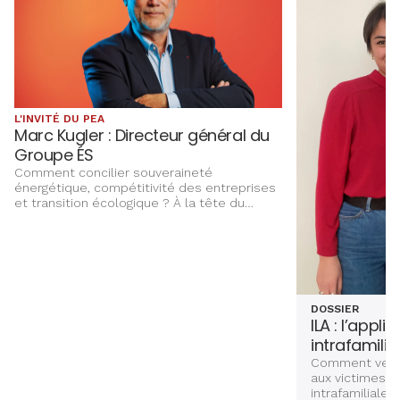
L'INVITÉ DU PEA
Marc Kugler : Directeur général du
Groupe ÉS
Comment concilier souveraineté
énergétique, compétitivité des entreprises
et transition écologique ? À la tête du
Groupe ÉS, Marc Kugler évoque les grands
chantiers qui façonnent l’avenir énergétique
de l’Alsace, entre innovation,
investissements et ancrage territorial.
DOSSIER
ILA : l’appli
intrafamilia
Comment venir
aux victimes d
intrafamiliales