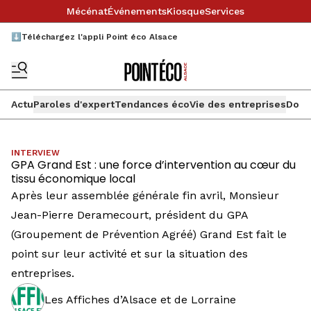
Mécénat
Événements
Kiosque
Services
⬇️Téléchargez l'appli Point éco Alsace
Actu
Paroles d'expert
Tendances éco
Vie des entreprises
Doss
INTERVIEW
GPA Grand Est : une force d’intervention au cœur du
tissu économique local
Après leur assemblée générale fin avril, Monsieur
Jean-Pierre Deramecourt, président du GPA
(Groupement de Prévention Agréé) Grand Est fait le
point sur leur activité et sur la situation des
entreprises.
Les Affiches d’Alsace et de Lorraine