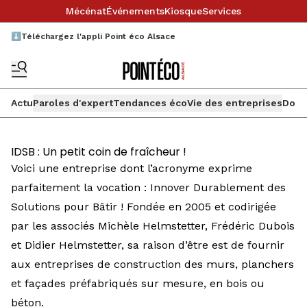
Mécénat
Événements
Kiosque
Services
⬇️Téléchargez l'appli Point éco Alsace
Actu
Paroles d'expert
Tendances éco
Vie des entreprises
Doss
IDSB : Un petit coin de fraîcheur !
Voici une entreprise dont l’acronyme exprime
parfaitement la vocation : Innover Durablement des
Solutions pour Bâtir ! Fondée en 2005 et codirigée
par les associés Michèle Helmstetter, Frédéric Dubois
et Didier Helmstetter, sa raison d’être est de fournir
aux entreprises de construction des murs, planchers
et façades préfabriqués sur mesure, en bois ou
béton.