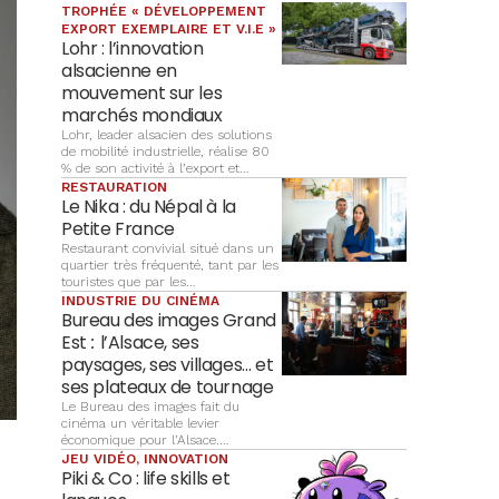
TROPHÉE « DÉVELOPPEMENT
EXPORT EXEMPLAIRE ET V.I.E »
Lohr : l’innovation
alsacienne en
mouvement sur les
marchés mondiaux
Lohr, leader alsacien des solutions
de mobilité industrielle, réalise 80
% de son activité à l’export et
décroche le prix « Développement
RESTAURATION
export exemplaire et V.I.E » des
Le Nika : du Népal à la
Trophées Alsace Export 2026.
Petite France
Restaurant convivial situé dans un
quartier très fréquenté, tant par les
touristes que par les
Strasbourgeois, Le Nika propose
INDUSTRIE DU CINÉMA
une cuisine alsacienne
Bureau des images Grand
traditionnelle remise au goût du
Est
:
l’Alsace, ses
jour, dans une ambiance simple et
paysages, ses villages… et
chaleureuse.
ses plateaux de tournage
Le Bureau des images fait du
cinéma un véritable levier
économique pour l’Alsace.
Longtemps perçue comme un
JEU VIDÉO, INNOVATION
simple enjeu culturel, la production
Piki & Co : life skills et
audiovisuelle est aujourd’hui un