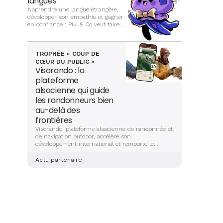
langues
outil stratégique au service de
Apprendre une langue étrangère,
l’attractivité, de l’emploi et du
développer son empathie et gagner
développement des territoires.
en confiance : Piki & Co veut faire
du jeu vidéo un terrain
d’apprentissage complet pour les
enfants
TROPHÉE « COUP DE
CŒUR DU PUBLIC »
Visorando : la
plateforme
alsacienne qui guide
les randonneurs bien
au-delà des
frontières
Visorando, plateforme alsacienne de randonnée et
de navigation outdoor, accélère son
développement international et remporte le
Trophée Alsace Export 2025 « Coup de cœur du
public ».
Actu partenaire