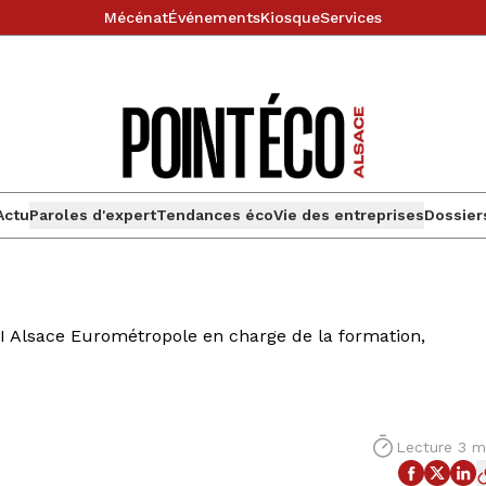
Mécénat
Événements
Kiosque
Services
Actu
Paroles d'expert
Tendances éco
Vie des entreprises
Dossier
CI Alsace Eurométropole en charge de la formation,
Lecture 3 m