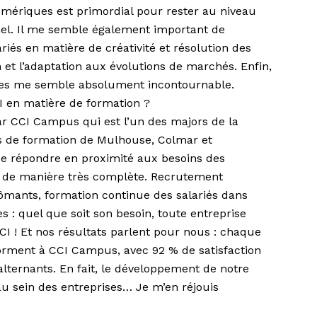
mériques est primordial pour rester au niveau
el. Il me semble également important de
iés en matière de créativité et résolution des
 et l’adaptation aux évolutions de marchés. Enfin,
ères me semble absolument incontournable.
I en matière de formation ?
ar CCI Campus qui est l’un des majors de la
s de formation de Mulhouse, Colmar et
de répondre en proximité aux besoins des
, de manière très complète. Recrutement
lômants, formation continue des salariés dans
 : quel que soit son besoin, toute entreprise
I ! Et nos résultats parlent pour nous : chaque
orment à CCI Campus, avec 92 % de satisfaction
alternants. En fait, le développement de notre
au sein des entreprises… Je m’en réjouis