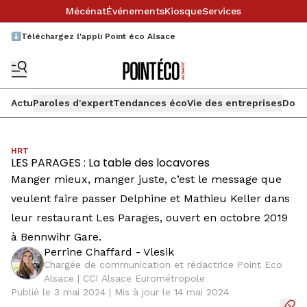
Mécénat
Événements
Kiosque
Services
⬇️Téléchargez l'appli Point éco Alsace
Actu
Paroles d'expert
Tendances éco
Vie des entreprises
Doss
HRT
LES PARAGES : La table des locavores
Manger mieux, manger juste, c’est le message que
veulent faire passer Delphine et Mathieu Keller dans
leur restaurant Les Parages, ouvert en octobre 2019
à Bennwihr Gare.
Perrine Chaffard - Vlesik
Chargée de communication et rédactrice Point Eco
Alsace | CCI Alsace Eurométropole
Publié le 3 mai 2024 | Mis à jour le 14 mai 2024