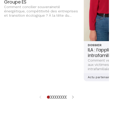
Groupe ÉS
Comment concilier souveraineté
énergétique, compétitivité des entreprises
et transition écologique ? À la tête du
Groupe ÉS, Marc Kugler évoque les grands
chantiers qui façonnent l’avenir énergétique
de l’Alsace, entre innovation,
investissements et ancrage territorial.
DOSSIER
ILA : l’appli
intrafamilia
Comment venir
aux victimes d
intrafamiliales
femmes ? Deux
alsaciennes so
Actu partenaire
dernière main 
application sé
aidera les vict
et explications