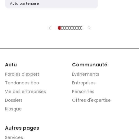
alsaciennes sont en train de mettre la
Actu partenaire
dernière main à la création d’une
application sécurisée et complète, qui
aidera les victimes à s’en sortir. Récit
et explications.
Actu
Communauté
Paroles d'expert
Événements
Tendances éco
Entreprises
Vie des entreprises
Personnes
Dossiers
Offres d'expertise
Kiosque
Autres pages
Services