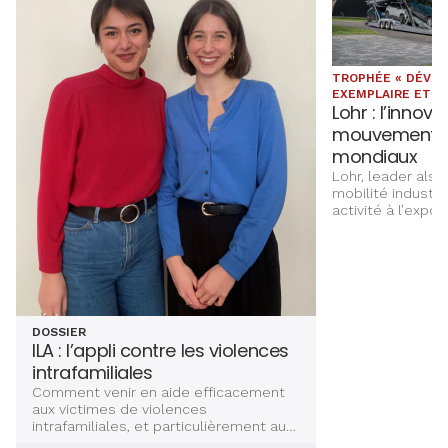
TROPHÉE « DÉVE
EXEMPLAIRE ET V.I
Lohr : l’innov
mouvement s
mondiaux
Lohr, leader alsa
mobilité industri
activité à l’expor
Développement ex
des Trophées Al
DOSSIER
ILA : l’appli contre les violences
intrafamiliales
Comment venir en aide efficacement
aux victimes de violences
intrafamiliales, et particulièrement aux
femmes ? Deux jeunes avocates