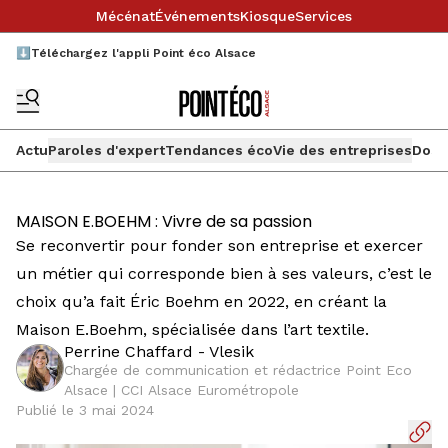
Mécénat
Événements
Kiosque
Services
⬇️Téléchargez l'appli Point éco Alsace
Actu
Paroles d'expert
Tendances éco
Vie des entreprises
Doss
MAISON E.BOEHM : Vivre de sa passion
Se reconvertir pour fonder son entreprise et exercer
un métier qui corresponde bien à ses valeurs, c’est le
choix qu’a fait Éric Boehm en 2022, en créant la
Maison E.Boehm, spécialisée dans l’art textile.
Perrine Chaffard - Vlesik
Chargée de communication et rédactrice Point Eco
Alsace | CCI Alsace Eurométropole
Publié le 3 mai 2024