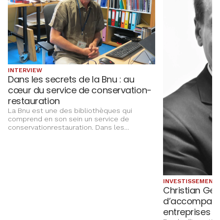
INTERVIEW
Dans les secrets de la Bnu : au
cœur du service de conservation-
restauration
La Bnu est une des bibliothèques qui
comprend en son sein un service de
conservationrestauration. Dans les
coulisses de cette magnifique institution,
rencontre avec Monsieur Thierry Aubry, le
responsable de ce service qui prend soin
de ce patrimoine culturel.
INVESTISSEMENTS
Christian Gei
d’accompagn
entreprises à