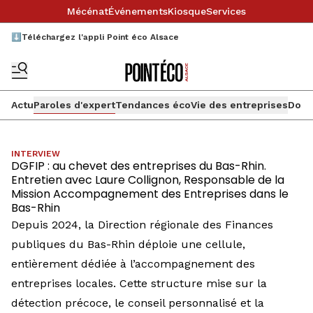
Mécénat
Événements
Kiosque
Services
⬇️Téléchargez l'appli Point éco Alsace
Actu
Paroles d'expert
Tendances éco
Vie des entreprises
Doss
INTERVIEW
DGFIP : au chevet des entreprises du Bas-Rhin.
Entretien avec Laure Collignon, Responsable de la
Mission Accompagnement des Entreprises dans le
Bas-Rhin
Depuis 2024, la Direction régionale des Finances
publiques du Bas-Rhin déploie une cellule,
entièrement dédiée à l’accompagnement des
entreprises locales. Cette structure mise sur la
détection précoce, le conseil personnalisé et la