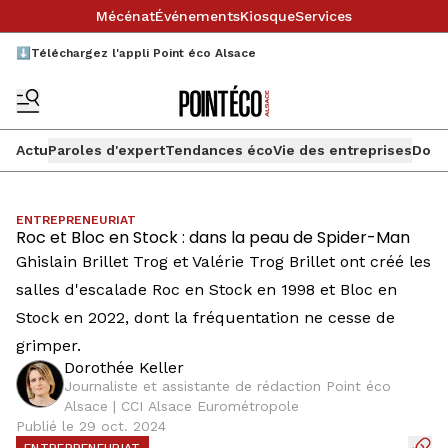
Mécénat
Événements
Kiosque
Services
⬇️Téléchargez l'appli Point éco Alsace
Actu
Paroles d'expert
Tendances éco
Vie des entreprises
Doss
ENTREPRENEURIAT
Roc et Bloc en Stock : dans la peau de Spider-Man
Ghislain Brillet Trog et Valérie Trog Brillet ont créé les
salles d'escalade Roc en Stock en 1998 et Bloc en
Stock en 2022, dont la fréquentation ne cesse de
grimper.
Dorothée Keller
Journaliste et assistante de rédaction Point éco
Alsace | CCI Alsace Eurométropole
Publié le 29 oct. 2024