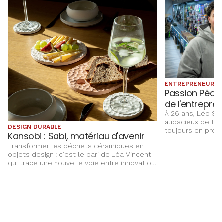
ENTREPRENEURIA
Passion Pêche
de l'entrepren
À 26 ans, Léo Sav
audacieux de tr
DESIGN DURABLE
toujours en proje
Kansobi : Sabi, matériau d'avenir
reprenant la bou
Transformer les déchets céramiques en
soudeur de métie
objets design : c’est le pari de Léa Vincent
l’aventure de la 
qui trace une nouvelle voie entre innovation,
d’entreprise, ac
design et économie circulaire.
Eurométropole da
chèque CREA Be E