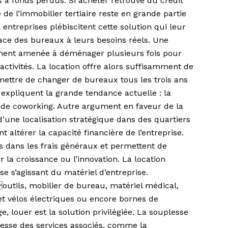
s à fonds perdus. Si acheter retrouve du crédit
 de l’immobilier tertiaire reste en grande partie
entreprises plébiscitent cette solution qui leur
ace des bureaux à leurs besoins réels. Une
ement amenée à déménager plusieurs fois pour
s activités. La location offre alors suffisamment de
rmettre de changer de bureaux tous les trois ans
i expliquent la grande tendance actuelle : la
de coworking. Autre argument en faveur de la
r d’une localisation stratégique dans des quartiers
 altérer la capacité financière de l’entreprise.
és dans les frais généraux et permettent de
r la croissance ou l’innovation. La location
e s’agissant du matériel d’entreprise.
outils, mobilier de bureau, matériel médical,
et vélos électriques ou encore bornes de
e, louer est la solution privilégiée. La souplesse
hesse des services associés, comme la