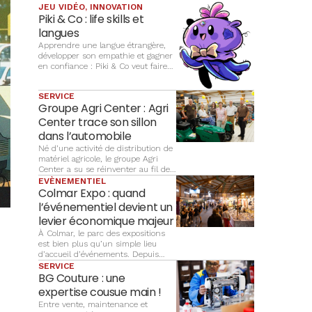
JEU VIDÉO, INNOVATION
Piki & Co : life skills et
langues
Apprendre une langue étrangère,
développer son empathie et gagner
en confiance : Piki & Co veut faire
du jeu vidéo un terrain
d’apprentissage complet pour les
SERVICE
enfants
Groupe Agri Center : Agri
Center trace son sillon
dans l’automobile
Né d’une activité de distribution de
matériel agricole, le groupe Agri
Center a su se réinventer au fil des
décennies pour accompagner
EVÈNEMENTIEL
l’évolution des besoins de ses
Colmar Expo : quand
clients, notamment dans
l’événementiel devient un
l’automobile. Aujourd’hui,
levier économique majeur
l’entreprise familiale s’appuie sur
un réseau de 17 points de vente et
À Colmar, le parc des expositions
place plus que jamais le service de
est bien plus qu’un simple lieu
proximité au cœur de sa stratégie.
d’accueil d’événements. Depuis
plus de trente ans, Colmar Expo
SERVICE
organise et développe des
BG Couture : une
manifestations qui participent à
expertise cousue main !
l’attractivité économique et
Entre vente, maintenance et
culturelle du territoire. Portée par la