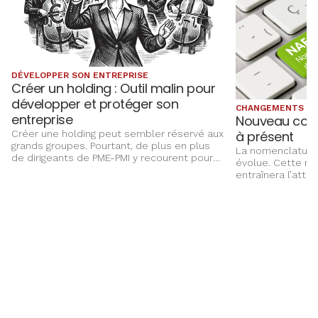
DÉVELOPPER SON ENTREPRISE
Créer un holding : Outil malin pour
développer et protéger son
CHANGEMENTS 20
entreprise
Nouveau code 
à présent
Créer une holding peut sembler réservé aux
grands groupes. Pourtant, de plus en plus
La nomenclature 
de dirigeants de PME-PMI y recourent pour
évolue. Cette révi
gagner en efficacité, sécuriser leur activité
entraînera l’attr
et préparer l’avenir.
APE à toutes les 
janvier 2027.