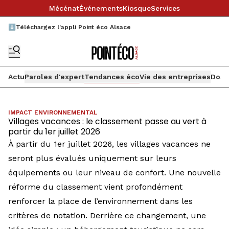
Mécénat
Événements
Kiosque
Services
⬇️Téléchargez l'appli Point éco Alsace
Actu
Paroles d'expert
Tendances éco
Vie des entreprises
Doss
IMPACT ENVIRONNEMENTAL
Villages vacances : le classement passe au vert à
partir du 1er juillet 2026
À partir du 1er juillet 2026, les villages vacances ne
seront plus évalués uniquement sur leurs
équipements ou leur niveau de confort. Une nouvelle
réforme du classement vient profondément
renforcer la place de l’environnement dans les
critères de notation. Derrière ce changement, une