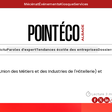
Mécénat
Événements
Kiosque
Services
Actu
Paroles d'expert
Tendances éco
Vie des entreprises
Dossier
nion des Métiers et des Industries de l'Hôtellerie) et
Lecture 3 m