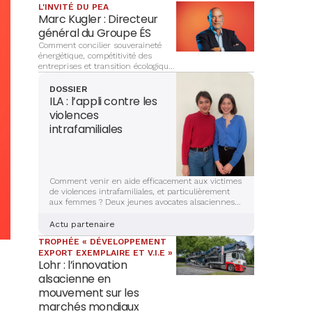
L'INVITÉ DU PEA
Marc Kugler : Directeur
général du Groupe ÉS
Comment concilier souveraineté
énergétique, compétitivité des
entreprises et transition écologique
? À la tête du Groupe ÉS, Marc
Kugler évoque les grands chantiers
DOSSIER
qui façonnent l’avenir énergétique
ILA : l’appli contre les
de l’Alsace, entre innovation,
violences
investissements et ancrage
intrafamiliales
territorial.
Comment venir en aide efficacement aux victimes
de violences intrafamiliales, et particulièrement
aux femmes ? Deux jeunes avocates alsaciennes
sont en train de mettre la dernière main à la
création d’une application sécurisée et complète,
Actu partenaire
qui aidera les victimes à s’en sortir. Récit et
TROPHÉE « DÉVELOPPEMENT
explications.
EXPORT EXEMPLAIRE ET V.I.E »
Lohr : l’innovation
alsacienne en
mouvement sur les
marchés mondiaux