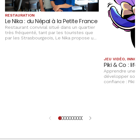
RESTAURATION
Le Nika : du Népal à la Petite France
Restaurant convivial situé dans un quartier
très fréquenté, tant par les touristes que
par les Strasbourgeois, Le Nika propose une
cuisine alsacienne traditionnelle remise au
goût du jour, dans une ambiance simple et
chaleureuse.
JEU VIDÉO, INNOV
Piki & Co : life
Apprendre une la
développer son 
confiance : Piki &
un terrain d’app
enfants