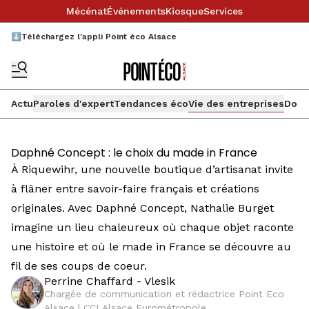
Mécénat
Événements
Kiosque
Services
⬇️Téléchargez l'appli Point éco Alsace
Actu
Paroles d'expert
Tendances éco
Vie des entreprises
Doss
Daphné Concept : le choix du made in France
À Riquewihr, une nouvelle boutique d’artisanat invite
à flâner entre savoir-faire français et créations
originales. Avec Daphné Concept, Nathalie Burget
imagine un lieu chaleureux où chaque objet raconte
une histoire et où le made in France se découvre au
fil de ses coups de coeur.
Perrine Chaffard - Vlesik
Chargée de communication et rédactrice Point Eco
Alsace | CCI Alsace Eurométropole