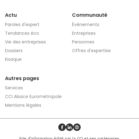
Actu
Communauté
Paroles d'expert
Événements
Tendances éco
Entreprises
Vie des entreprises
Personnes
Dossiers
Offres d'expertise
Kiosque
Autres pages
Services
CCI Alsace Eurométropole
Mentions légales
Profil Facebook
Profil LinkedIn
Site web
Site d’information édité par la CCI et ses partenaires.