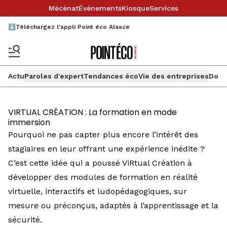
Mécénat
Événements
Kiosque
Services
⬇️Téléchargez l'appli Point éco Alsace
Actu
Paroles d'expert
Tendances éco
Vie des entreprises
Doss
VIRTUAL CRÉATION : La formation en mode
immersion
Pourquoi ne pas capter plus encore l’intérêt des
stagiaires en leur offrant une expérience inédite ?
C’est cette idée qui a poussé ViRtual Création à
développer des modules de formation en réalité
virtuelle, interactifs et ludopédagogiques, sur
mesure ou préconçus, adaptés à l’apprentissage et la
sécurité.