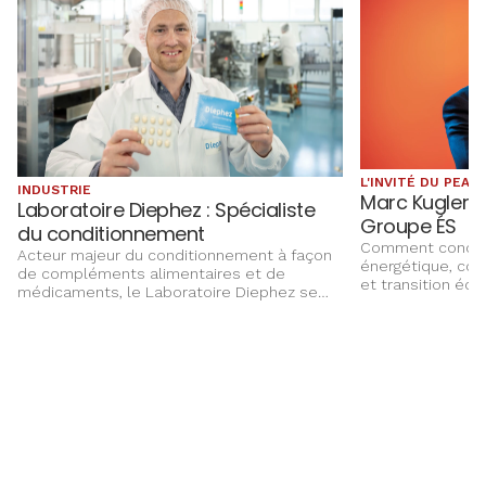
L'INVITÉ DU PEA
INDUSTRIE
Marc Kugler :
Laboratoire Diephez : Spécialiste
Groupe ÉS
du conditionnement
Comment concili
Acteur majeur du conditionnement à façon
énergétique, com
de compléments alimentaires et de
et transition éco
médicaments, le Laboratoire Diephez se
Groupe ÉS, Marc 
développe sur un marché de niche. PME
chantiers qui faç
familiale implantée à Seltz depuis 1983, sa
de l’Alsace, entre
réussite repose sur son agilité, des
investissements e
investissements réguliers et la fidélité de
ses équipes.