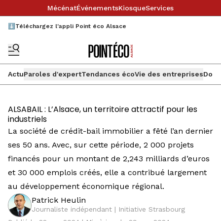
Mécénat
Événements
Kiosque
Services
⬇️Téléchargez l'appli Point éco Alsace
Actu
Paroles d'expert
Tendances éco
Vie des entreprises
Doss
ALSABAIL : L’Alsace, un territoire attractif pour les
industriels
La société de crédit-bail immobilier a fêté l’an dernier
ses 50 ans. Avec, sur cette période, 2 000 projets
financés pour un montant de 2,243 milliards d’euros
et 30 000 emplois créés, elle a contribué largement
au développement économique régional.
Patrick Heulin
Journaliste indépendant | Initiative Strasbourg