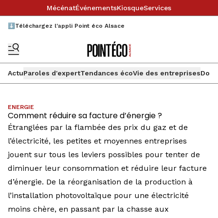
Mécénat
Événements
Kiosque
Services
⬇️Téléchargez l'appli Point éco Alsace
Actu
Paroles d'expert
Tendances éco
Vie des entreprises
Doss
ENERGIE
Comment réduire sa facture d’énergie ?
Étranglées par la flambée des prix du gaz et de
l’électricité, les petites et moyennes entreprises
jouent sur tous les leviers possibles pour tenter de
diminuer leur consommation et réduire leur facture
d’énergie. De la réorganisation de la production à
l’installation photovoltaïque pour une électricité
moins chère, en passant par la chasse aux