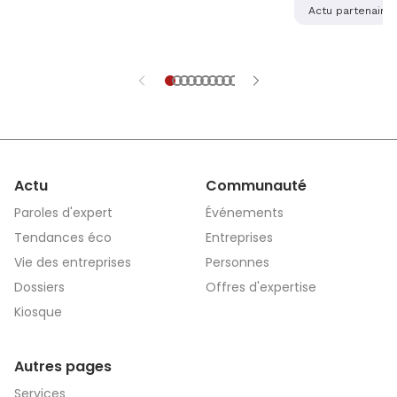
alsaciennes so
Actu partenaire
dernière main 
application sé
aidera les vict
et explications
Actu
Communauté
Paroles d'expert
Événements
Tendances éco
Entreprises
Vie des entreprises
Personnes
Dossiers
Offres d'expertise
Kiosque
Autres pages
Services