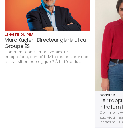
L'INVITÉ DU PEA
Marc Kugler : Directeur général du
Groupe ÉS
Comment concilier souveraineté
énergétique, compétitivité des entreprises
et transition écologique ? À la tête du
Groupe ÉS, Marc Kugler évoque les grands
chantiers qui façonnent l’avenir énergétique
de l’Alsace, entre innovation,
investissements et ancrage territorial.
DOSSIER
ILA : l’appli
intrafamilia
Comment venir
aux victimes d
intrafamiliales
femmes ? Deux