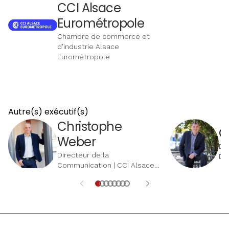
CCI Alsace
observées dans ces territoires, mettant en
lumière les défis et les perspectives
Eurométropole
économiques pour 2025.
Chambre de commerce et
d'industrie Alsace
Eurométropole
Autre(s) exécutif(s)
Christophe
O
Weber
Dir
Directeur de la
Dé
Communication | CCI Alsace
Ter
Eurométropole
Eu