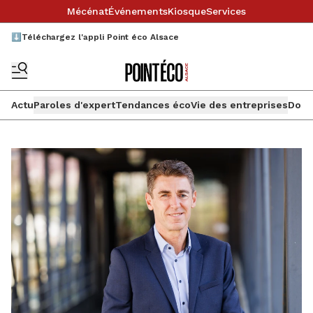
Mécénat
Événements
Kiosque
Services
⬇️Téléchargez l'appli Point éco Alsace
Actu
Paroles d'expert
Tendances éco
Vie des entreprises
Doss